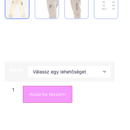
Szabadidő nadrág (kamasz)
14 990
Ft
Méret
Kosárba teszem