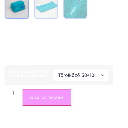
Törölköző 50*100 cm
díszdobozban
4 990
Ft
Törölköző 50*100
cm díszdobozban
Kosárba teszem